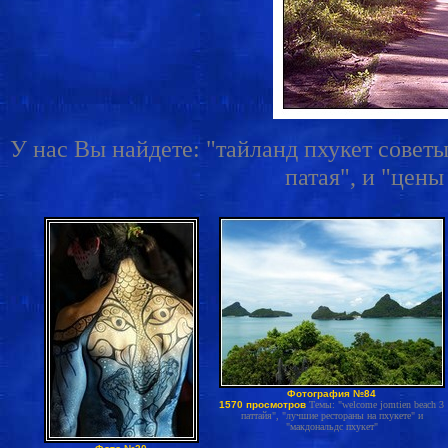
У нас Вы найдете: "тайланд пхукет советы
патая", и "цены
Фотография №84
1570 просмотров
Темы: "welcome jomtien beach 3
паттайя", "лучшие рестораны на пхукете" и
"макдональдс пхукет"