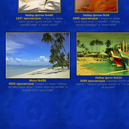
Набор фоток №440
Набор фоток №34
1437 просмотров
Галереи по темам
2685 просмотров
Галереи по темам
"отель пхукет дусит лагуна", "карта
"swan beach resort 3 паттайя", "тайланд
паттайи север" и "шелк пхукет"
пхукет сувениры" и "отели патая"
Набор фото №224
Фото №458
3099 просмотров
Таматика"пхукет п
3603 просмотров
Галереи по темам "тайланд
апреле", "прокат скутеров пхукет" и "что и
паттайя отдых цены", "отель евростар паттайя" и
на пхукете"
"aisawan resort spa паттайя"