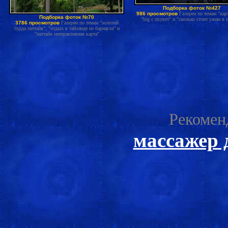
Подборка фоток №427
986 просмотров
Галереи по темам "карт
Подборка фоток №70
"big c пхукет" и "сколько стоит ужин в п
3786 просмотров
Галереи по темам "золотой
будда паттайя", "отдых в тайланде из барнаула" и
"паттайя интерактивная карта"
Рекомен
массажер 