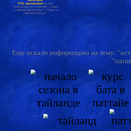
Фото №20
3711 просмотров
На тему
"бесплатный wi fi в паттайе", "отдых
в тайланде фотоотчеты" и "отдых в
тайланде бунгало"
Еще искали информацию на тему: "остро
"патая