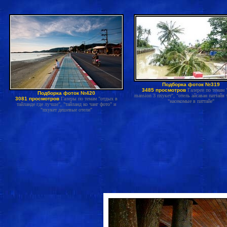
Подборка фоток №319
3485 просмотров
Галереи по темам 
Подборка фоток №420
mansion 3 пхукет", "отель айсаван паттайя 
3081 просмотров
Галеры по темам "отдых в
"насекомые в паттайе"
тайланде где лучше", "тайланд ко чанг фото" и
"пхукет дешевые отели"