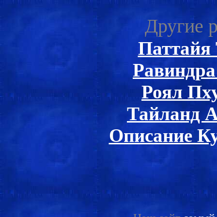
Другие р
Паттайя
Равиндра
Роял Пх
Тайланд 
Описание К