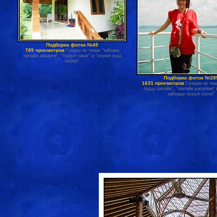
Подборка фоток №45
785 просмотров
Галеры по темам "тайланд
паттайя дикарем", "пхукет закат" и "пхукет куда
пойти"
Подборка фоток №28
1631 просмотров
Галереи по тем
будда паттайя", "паттайя распутин"
тайланде пхукет отели"