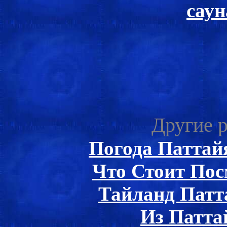
саун
Другие р
Погода Паттай
Что Стоит Пос
Тайланд Патт
Из Патта