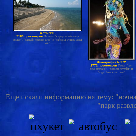
Фото №98
5189 просмотров
На тему "курорты тайланда
видео", "паттайя тифани шоу" и "тайланд отдых цены
май"
Фотография №272
2772 просмотров
Темы: "гест
хаус паттайя", "погодп паттайя" и
"курс бата в паттайе"
Еще искали информацию на тему: "ночная
"парк развле