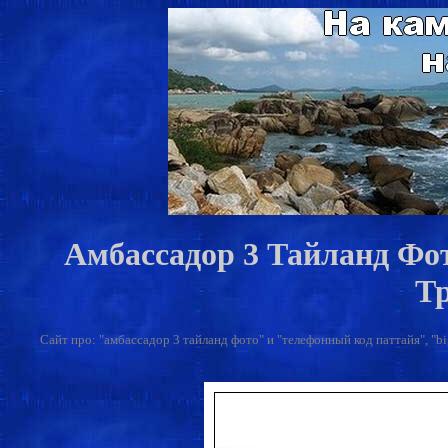
Амбассадор 3 Тайланд Фо
Т
Сайт про: "амбассадор 3 тайланд фото" и "телефонный код паттайя", "bi