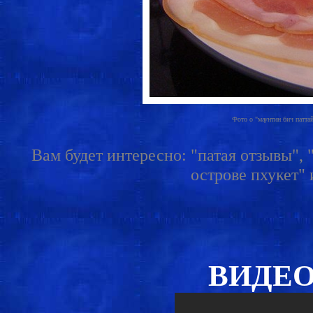
Фото о "маунтин бич паттай
Вам будет интересно: "патая отзывы", 
острове пхукет" 
ВИДЕО