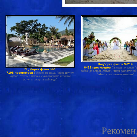
Подборка фоток №214
6421 просмотров
Галереи по темам "
Подборка фоток №9
тайланде остров самуи", "парк развлечений
7198 просмотров
Галереи по темам "ибис пхукет
"island view паттайя отзывы"
карта", "отель в паттайе с аквапарком" и "какие
фрукты растут в тайланде"
Рекомен