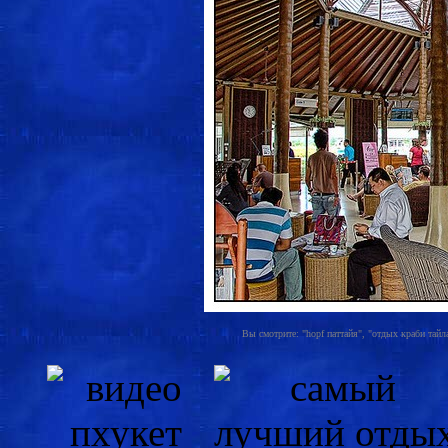
Вы смотрите: "hopf паттайя", "отдых краби тайл