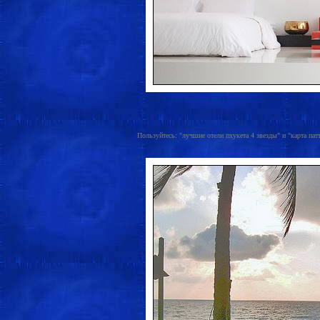
Пользуйтесь: "лучшие отели пхукета 4 звезды" и "карта патт