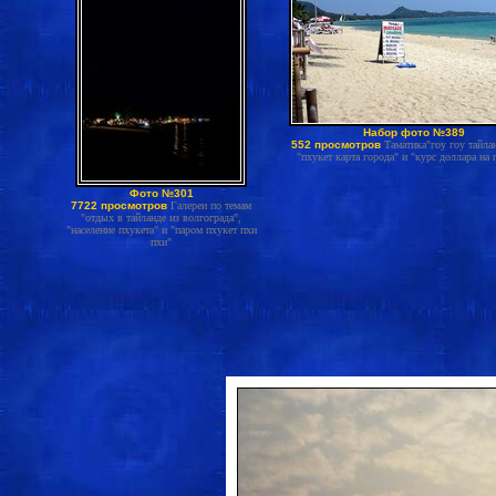
Набор фото №389
552 просмотров
Таматика"гоу гоу тайла
"пхукет карта города" и "курс доллара на 
Фото №301
7722 просмотров
Галереи по темам
"отдых в тайланде из волгограда",
"население пхукета" и "паром пхукет пхи
пхи"