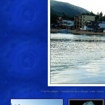
У нас Вы найдете: "любительское фото тайланд", а еще "отели в ц