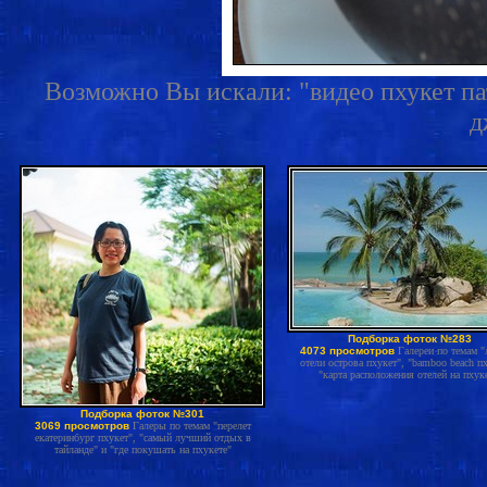
Возможно Вы искали: "видео пхукет пато
д
Подборка фоток №283
4073 просмотров
Галереи по темам 
отели острова пхукет", "bamboo beach пх
"карта расположения отелей на пхук
Подборка фоток №301
3069 просмотров
Галеры по темам "перелет
екатеринбург пхукет", "самый лучший отдых в
тайланде" и "где покушать на пхукете"