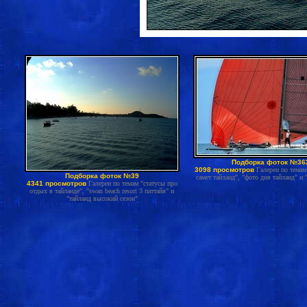
Подборка фоток №36
3098 просмотров
Галереи по темам
Подборка фоток №39
самет тайланд", "фото дня тайланд" и 
4341 просмотров
Галереи по темам "статусы про
отдых в тайланде", "swan beach resort 3 паттайя" и
"тайланд высокий сезон"