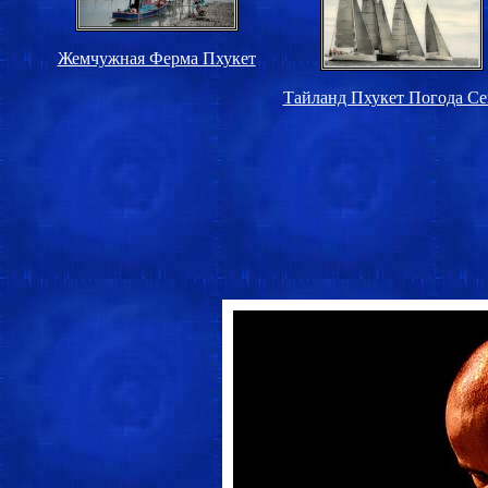
Жемчужная Ферма Пхукет
Тайланд Пхукет Погода Се