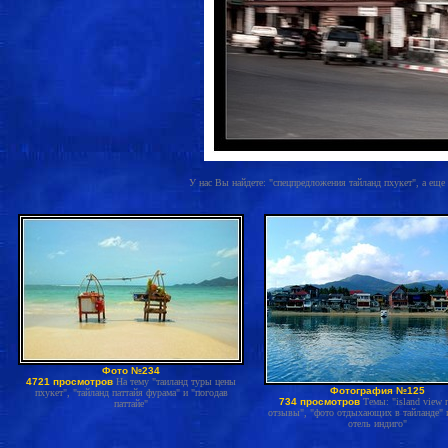
У нас Вы найдете: "спецпредложения тайланд пхукет", а еще "
Фото №234
4721 просмотров
На тему "таиланд туры цены
Фотография №125
пхукет", "тайланд паттайя фурама" и "погодав
734 просмотров
Темы: "island view 
паттайе"
отзывы", "фото отдыхающих в тайланде" 
отель индиго"