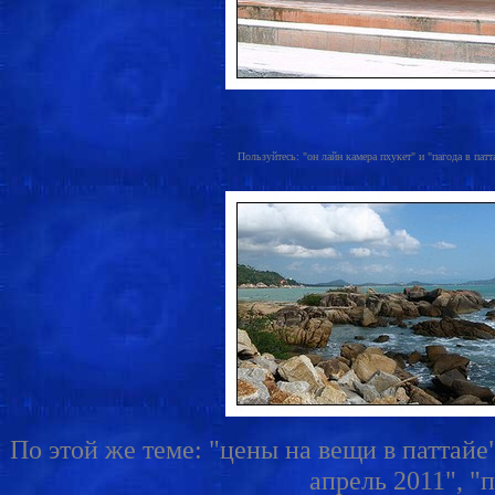
Пользуйтесь: "он лайн камера пхукет" и "пагода в патта
По этой же теме: "цены на вещи в паттайе"
апрель 2011", "п