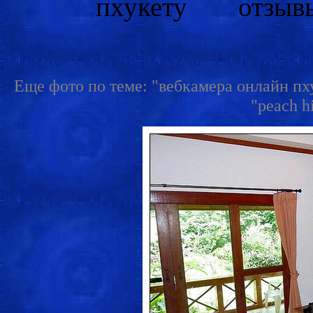
Еще фото по теме: "вебкамера онлайн пхук
"peach hi