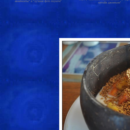
авиабилеты" и "лучшие фото пхукета"
паттайя джомтьен"