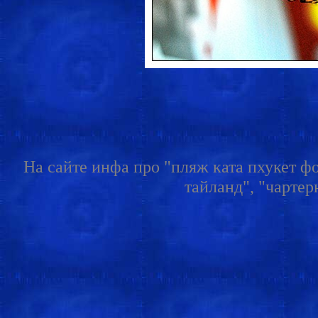
На сайте инфа про "пляж ката пхукет фо
тайланд", "чартер