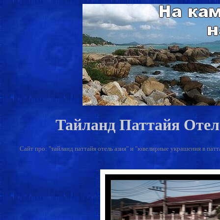
Тайланд Паттайя Отел
Сайт про: "тайланд паттайя отель азия" и "ювелирные украшения в паттай