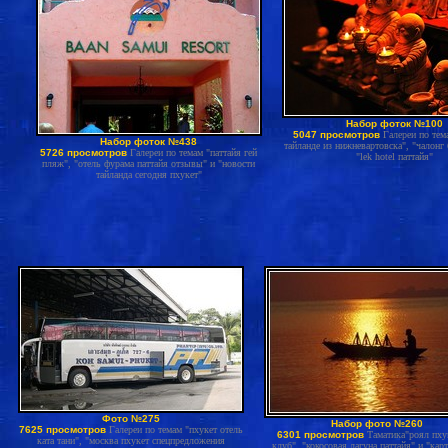
Набор фоток №100
5047 просмотров
Галереи по тем
Набор фоток №438
тайланде из нижневартовска", "чалонг 
5726 просмотров
Галереи по темам "паттайя гей
"lek hotel паттайя"
пляж", "отель фурама паттайя отзывы" и "новости
тайланда сегодня пхукет"
Фото №275
Набор фото №260
7625 просмотров
Галереи по темам "пхукет отель
6301 просмотров
Таматика"роял пху
ката тани", "москва пхукет спецпредложения
клуб", "кокосовая лагуна паттайя" и "карт