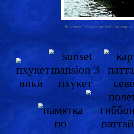
Вы смотрите: "тайланд ко чанг фото", "спа процедуры 