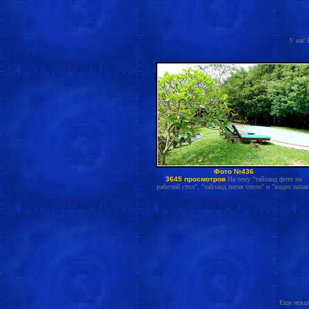
У нас 
Фото №436
3645 просмотров
На тему "тайланд фото на
рабочий стол", "тайланд патая отели" и "видео патая
Еще искал