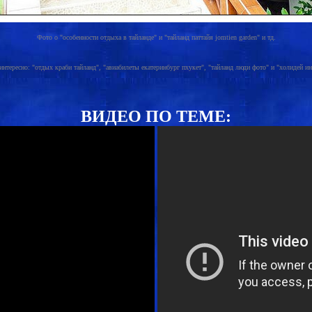
Фото о "особенности отдыха в тайланде" и "тайланд паттайя jomtien garden" и тд.
интересно: "отдых краби тайланд", "авиабилеты екатеринбург пхукет", "тайланд люди фото" и "холидей ин
ВИДЕО ПО ТЕМЕ: