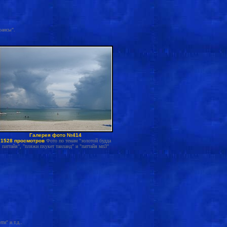
рансы".
Галерея фото №414
1528 просмотров
Фото по темам "золотой будда
паттайя", "пляжи пхукет таиланд" и "паттайя мп3"
и" и т.д..