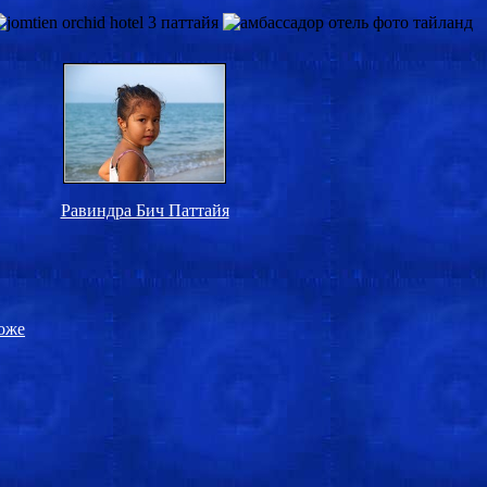
Равиндра Бич Паттайя
оже