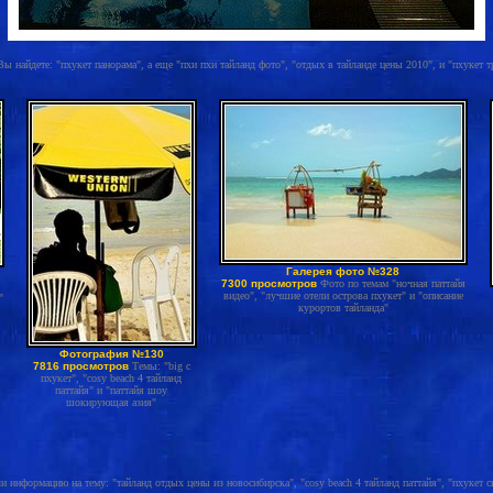
Вы найдете: "пхукет панорама", а еще "пхи пхи тайланд фото", "отдых в тайланде цены 2010", и "пхукет т
Галерея фото №328
7300 просмотров
Фото по темам "ночная паттайя
видео", "лучшие отели острова пхукет" и "описание
"
курортов тайланда"
Фотография №130
7816 просмотров
Темы: "big c
пхукет", "cosy beach 4 тайланд
паттайя" и "паттайя шоу
шокирующая азия"
и информацию на тему: "тайланд отдых цены из новосибирска", "cosy beach 4 тайланд паттайя", "пхукет сит