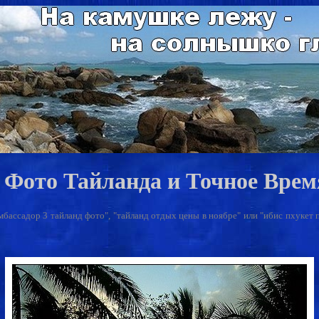
 Фото Тайланда и Точное Врем
амбассадор 3 тайланд фото", "тайланд отдых цены в ноябре" или "ибис пхукет