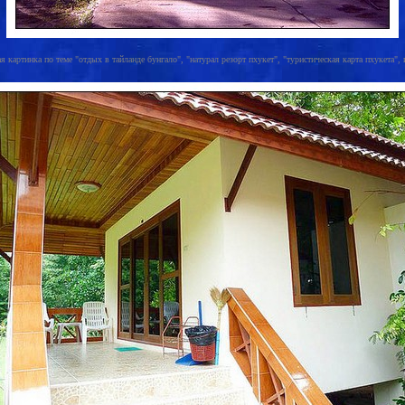
я картинка по теме "отдых в тайланде бунгало", "натурал резорт пхукет", "туристическая карта пхукета", и