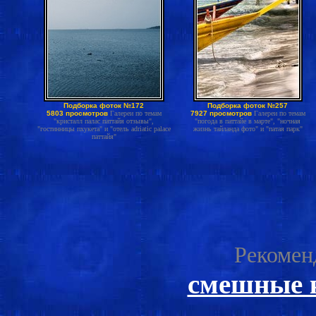
Подборка фоток №172
Подборка фоток №257
5803 просмотров
Галереи по темам
7927 просмотров
Галереи по темам
"кристалл палас паттайя отзывы",
"погода в паттайе в марте", "ночная
"гостинницы пхукета" и "отель adriatic palace
жизнь тайланда фото" и "патая парк"
паттайя"
Рекомен
смешные 