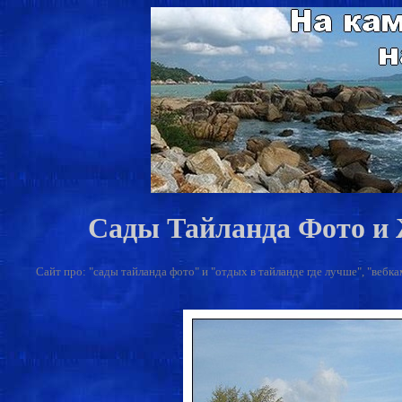
Сады Тайланда Фото и
Сайт про: "сады тайланда фото" и "отдых в тайланде где лучше", "вебкам