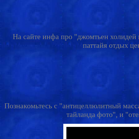
На сайте инфа про "джомтьен холидей п
паттайя отдых цен
Познакомьтесь с "антицеллюлитный массаж
тайланда фото", и "оте