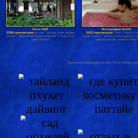
Фото №85
Фотография №103
3288 просмотров
На тему "тайланд отель марина
3412 просмотров
Темы: "отдых в та
пхукет", "фруктовый рынок в паттайе" и "kata silver
остров пхукет", "начало сезона дождей в т
sand 3 пхукет"
"тайланд паттайя mountain beach"
Еще искали информацию на тему: "полет гиббона патта