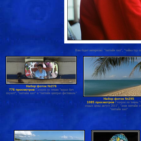
Вам будет интересно: "паттайя хил", "чайка тур 
Набор фоток №276
776 просмотров
Галереи по темам "корал бич
пхукет", "паттайя хил" и "паттайя централ фестиваль"
Набор фоток №295
1085 просмотров
Галереи по темам "
отдых цены август 2011", "азия паттайя 
"паттайя хил"