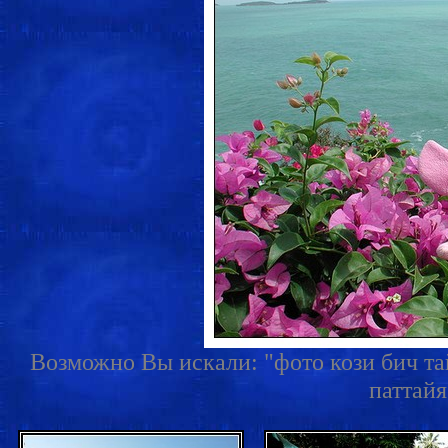
Возможно Вы искали: "фото кози бич тай
паттайя 