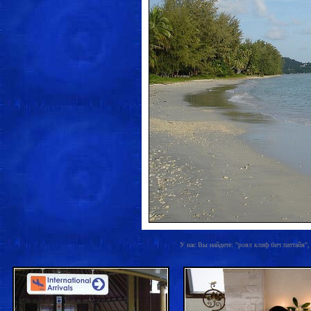
У нас Вы найдете: "роял клиф бич паттайя", а