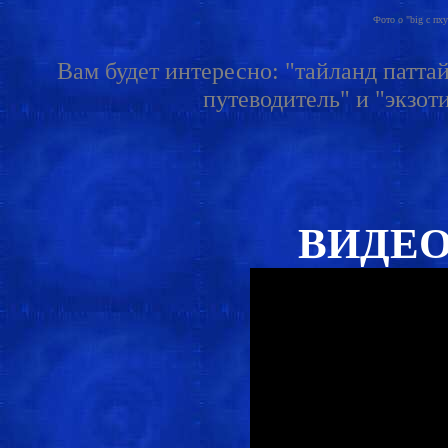
Фото о "big c пху
Вам будет интересно: "тайланд паттайя
путеводитель" и "экзот
ВИДЕО