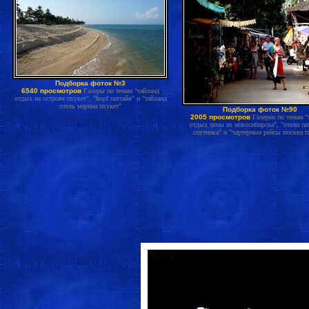
Подборка фоток №3
6540 просмотров
Галеры по темам "тайланд
отдых на острове пхукет", "hopf паттайя" и "тайланд
отель марина пхукет"
Подборка фоток №90
2005 просмотров
Галереи по темам "
отдых цены из новосибирска", "отели па
спутника" и "чартерные рейсы москва п