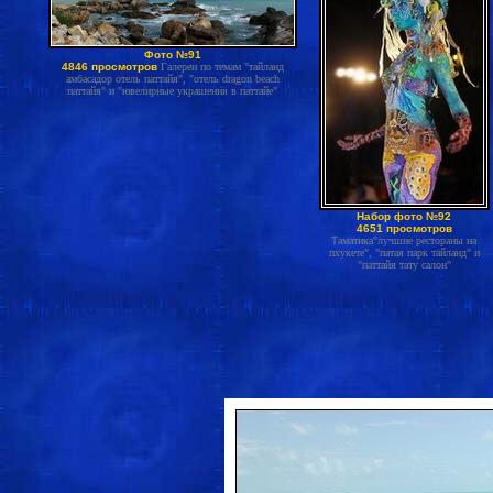
Фото №91
4846 просмотров
Галереи по темам "тайланд
амбасадор отель паттайя", "отель dragon beach
паттайя" и "ювелирные украшения в паттайе"
Набор фото №92
4651 просмотров
Таматика"лучшие рестораны на
пхукете", "патая парк тайланд" и
"паттайя тату салон"