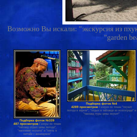
Возможно Вы искали: "экскурсия из пхуке
"garden be
Подборка фоток №4
4289 просмотров
Галереи по темам "пхукет
погода в апреле", "отдых в тайланде из волгограда" и
"таиланд туры цены пхукет"
Подборка фоток №339
487 просмотров
Галеры по темам
"тайланд отдых цены погода",
"население пхукета" и "отель в
паттайе с аквапарком"