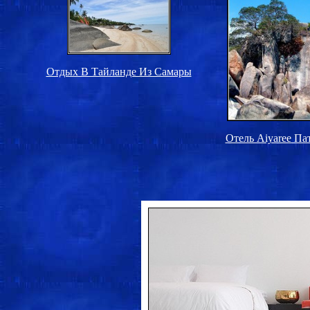
Отдых В Тайланде Из Самары
Отель Aiyaree Па