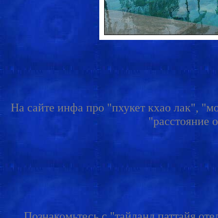
На сайте инфа про "пхукет кхао лак", "мо
"расстояние о
Познакомьтесь с "тайланд паттайя отел