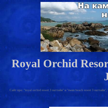
Royal Orchid Reso
Сайт про: "royal orchid resort 3 паттайя" и "swan beach resort 3 паттайя