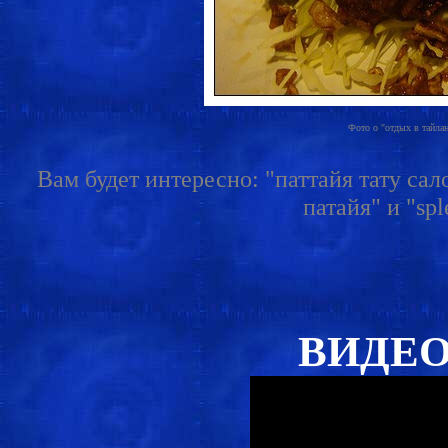
Фото о "отдых в тайлан
Вам будет интересно: "паттайя тату сал
патайя" и "spl
ВИДЕО