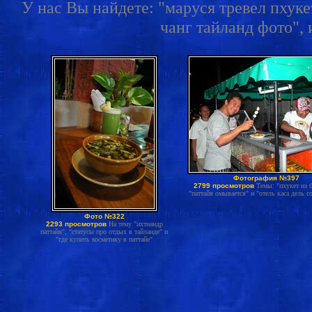
У нас Вы найдете: "маруся тревел пхукет
чанг тайланд фото", 
Фотография №397
2799 просмотров
Темы: "пхукет из б
"паттайя омывается" и "отель каса дель с
Фото №322
2293 просмотров
На тему "ихтиандр
паттайя", "статусы про отдых в тайланде" и
"где купить косметику в паттайе"