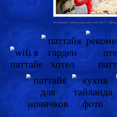
Вы смотрите: "тайланд отдых цены июнь 2011", "тайланд пх