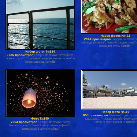
Набор фоток №452
2944 просмотров
Галереи по темам "
тайланде из киева", "паттайя гарден плаза" 
амбасадор отель паттайя"
Набор фоток №184
2736 просмотров
Галереи по темам "детский сад
сказка пхукет", "торговый центр фестиваль пхукет" и
"протяженность паттайя"
Набор фото №119
659 просмотров
Таматика"отдых в тай
Фото №249
казахстана", "тайланд паттайя фото тури
7063 просмотров
Галереи по темам "поезд
"отель в виде корабля в паттайя"
бангкок пхукет", "новый год в тайланде фото" и
"температура в паттайе сейчас"