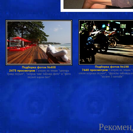
Подборка фоток №198
Подборка фоток №408
7440 просмотров
Галереи по темам 
2475 просмотров
Галереи по темам "центара
отели острова пхукет", "фрукты тайланда в
гранд пхукет", "остров чанг тайланд фото" и "фото
"aiyaree 3 паттайя"
пхукет карон бич"
Рекомен