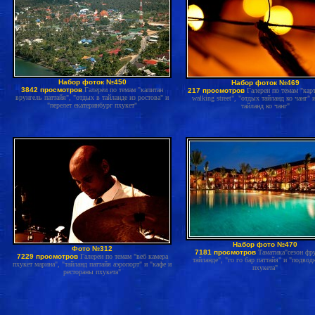
Набор фоток №450
Набор фоток №469
3842 просмотров
Галереи по темам "капитан
217 просмотров
Галереи по темам "карт
врунгель паттайя", "отдых в тайланде из ростова" и
walking street", "отдых тайланд ко чанг" 
"перелет екатеринбург пхукет"
тайланд ко чанг"
Набор фото №470
Фото №312
7181 просмотров
Таматика"сезон фр
7229 просмотров
Галереи по темам "веб камера
тайланде", "го го бар паттайя" и "подво
пхукет марина", "тайланд паттайя аэропорт" и "кафе и
пхукета"
рестораны пхукета"