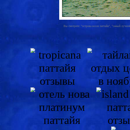
Вы смотрите: "острова возле паттайи", "самый лучший