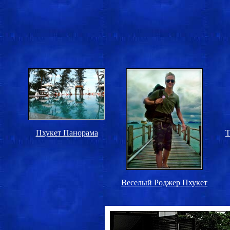
Пхукет Панорама
Т
Веселый Роджер Пхукет