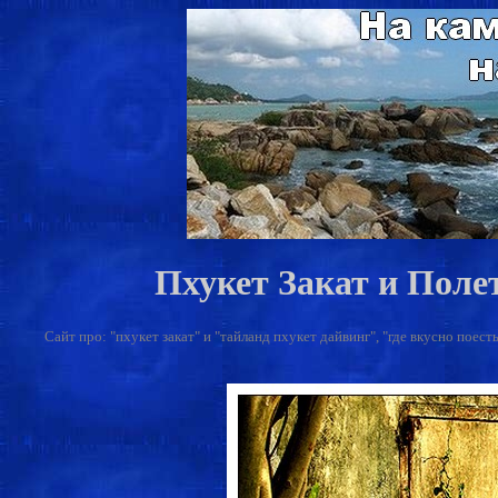
Пхукет Закат и Пол
Сайт про: "пхукет закат" и "тайланд пхукет дайвинг", "где вкусно поесть 