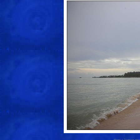
Фото о "остров пхук