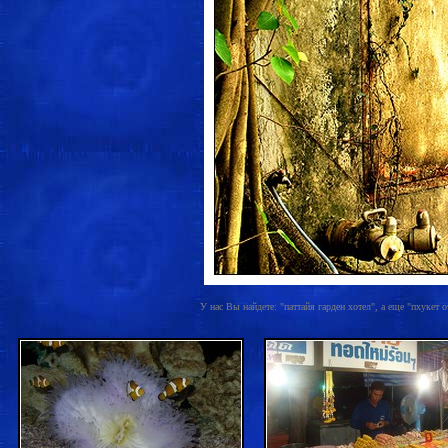
У нас Вы найдете: "паттайя гарден хотел", а еще "пхукет от