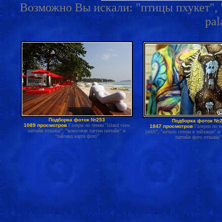
Возможно Вы искали: "птицы пхукет", "
pal
Подборка фоток №253
Подборка фоток №
1089 просмотров
Галеры по темам "island view
1847 просмотров
Галереи по т
паттайя отзывы", "кокосовая лагуна паттайя" и
jntkb", "начало сезона в тайланде" и
"тайланд карта фото"
паттайя фото отзывы"