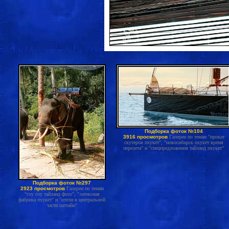
Подборка фоток №104
3916 просмотров
Галереи по темам "прокат
скутеров пхукет", "новосибирск пхукет время
перелета" и "спецпредложения тайланд пхукет"
Подборка фоток №297
2923 просмотров
Галереи по темам
"гоу гоу тайланд фото", "латексная
фабрика пхукет" и "отели в центральной
части паттайи"