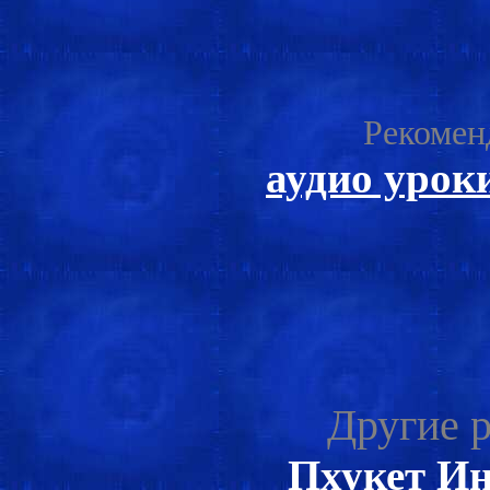
Рекомен
аудио урок
Другие р
Пхукет И