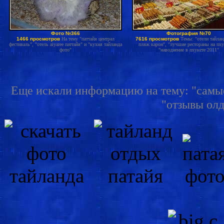
Фото №366
Фотография №70
1466 просмотров
На тему "паттайя централ
7616 просмотров
Темы: "отели тайлан
фестиваль", "отель aiyaree паттайя" и "кухня тайланда
пляж карон", "лучшие рестораны на пху
фото"
"наводнение в пхукете 2011"
Еще искали информацию на тему: "самые 
"отзывы олд 