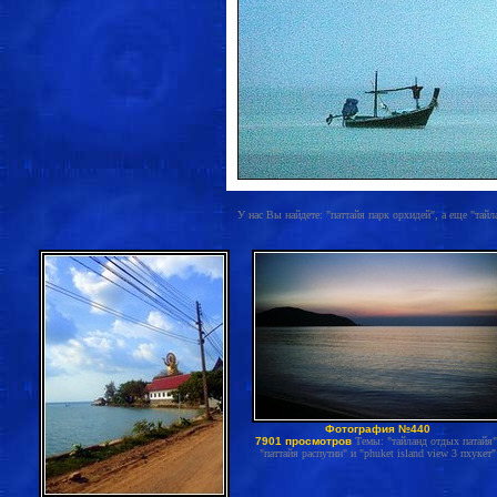
У нас Вы найдете: "паттайя парк орхидей", а еще "тайл
Фотография №440
7901 просмотров
Темы: "тайланд отдых патайя"
"паттайя распутин" и "phuket island view 3 пхукет"