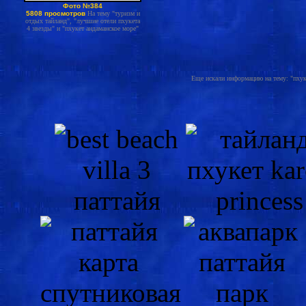
Фото №384
5808 просмотров
На тему "туризм и
отдых тайланд", "лучшие отели пхукета
4 звезды" и "пхукет андаманское море"
Еще искали информацию на тему: "пхукет