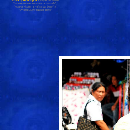
4553 просмотров
Галеры по темам
"музыкальные магазины в паттайе",
"остров баунти в тайланде фото" и
"цунами 2004 пхукет фото"