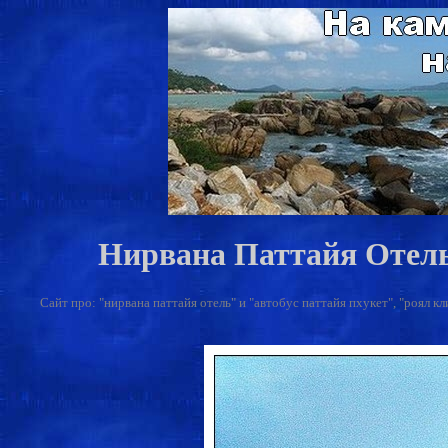
Нирвана Паттайя Отел
Сайт про: "нирвана паттайя отель" и "автобус паттайя пхукет", "роял кл