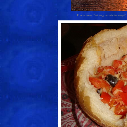
Есть и такие: "тайланд паттайя isawanya",