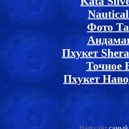
Kata Silv
Nautica
Фото Т
Андама
Пхукет Sher
Точное 
Пхукет Наво
Наш сайт
самый