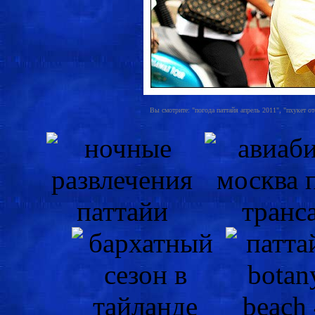
Вы смотрите: "погода паттайя апрель 2011", "пхукет от