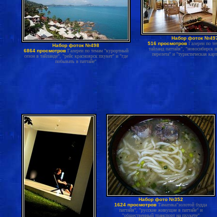
Набор фоток №49
516 просмотров
Галереи по те
Набор фоток №498
тайланд паттайя", "новосибирск 
6864 просмотров
Галереи по темам "курортный
перелета" и "туристическая карт
сезон в тайланде", "рейс красноярск пхукет" и "где
побывать в паттайе"
Набор фото №352
1624 просмотров
Таматика"золотой будда
паттайя", "русские живущие в паттайе" и
"общественный транспорт на пхукете"