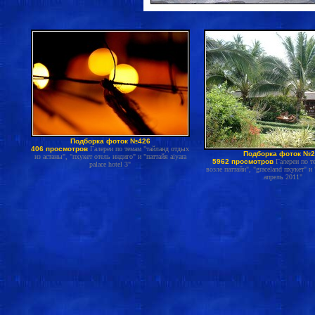
Подборка фоток №426
406 просмотров
Галереи по темам "тайланд отдых
Подборка фоток №2
из астаны", "пхукет отель индиго" и "паттайя aiyara
5962 просмотров
Галереи по т
palace hotel 3"
возле паттайи", "graceland пхукет" и
апрель 2011"