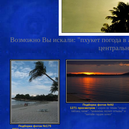
Возможно Вы искали: "пхукет погода в а
центральн
Подборка фоток №92
1271 просмотров
Галереи по темам "отдых
тайланд патая", "мовенпик пхукет отзывы" и
"паттайя гарден хотел"
Подборка фоток №175