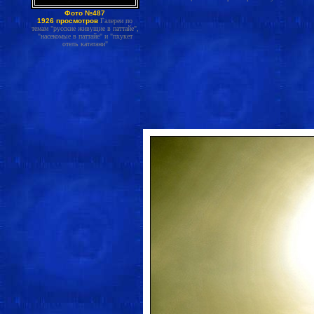
Фото №487
1926 просмотров
Галереи по
темам "русские живущие в паттайе",
"насекомые в паттайе" и "пхукет
отель кататани"