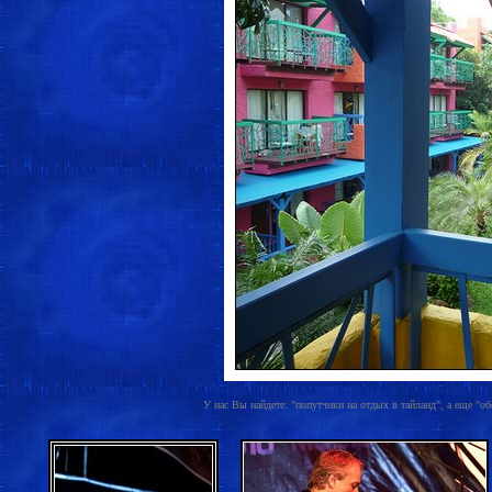
У нас Вы найдете: "попутчики на отдых в тайланд", а еще "обс