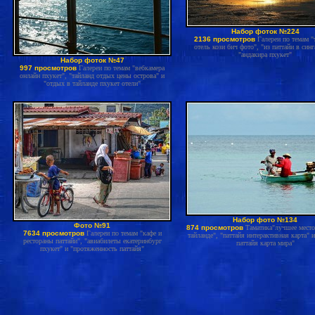
Набор фоток №224
2136 просмотров
Галереи по темам "
отель кози бич фото", "из паттайи в синг
"андакира пхукет"
Набор фоток №47
997 просмотров
Галереи по темам "вебкамера
онлайн пхукет", "тайланд отдых цены острова" и
"отдых в тайланде пхукет отели"
Набор фото №134
Фото №91
874 просмотров
Таматика"лучшее место
7634 просмотров
Галереи по темам "кафе и
тайланде", "паттайя интерактивная карта" 
рестораны паттайи", "авиабилеты екатеринбург
паттайя карта мира"
пхукет" и "протяженность паттайя"