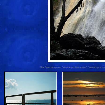
Вам будет интересно: "амари корал бич пхукет", "ночные развлече