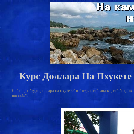
Курс Доллара На Пхукете 
Сайт про: "курс доллара на пхукете" и "отдых тайланд карта", "отдых
паттайя".