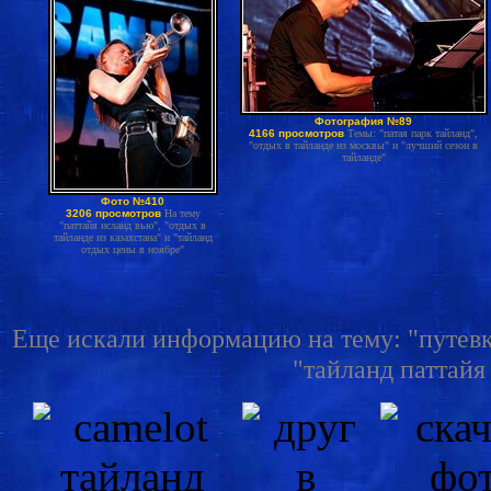
Фотография №89
4166 просмотров
Темы: "патая парк тайланд",
"отдых в тайланде из москвы" и "лучший сезон в
тайланде"
Фото №410
3206 просмотров
На тему
"паттайя исланд вью", "отдых в
тайланде из казахстана" и "тайланд
отдых цены в ноябре"
Еще искали информацию на тему: "путевки
"тайланд паттайя 