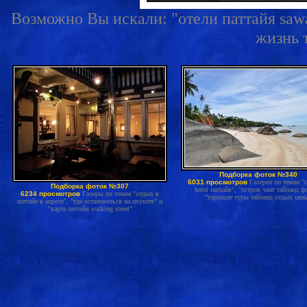
Возможно Вы искали: "отели паттайя sawa
жизнь 
Подборка фоток №340
6031 просмотров
Галереи по темам "t
Подборка фоток №307
hotel паттайя", "остров чанг тайланд ф
6234 просмотров
Галеры по темам "отдых в
"горящие туры тайланд отдых цен
паттайе в апреле", "где остановиться на пхукете" и
"карта паттайя walking street"