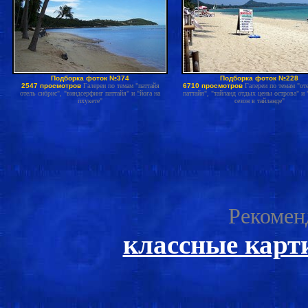
Подборка фоток №374
Подборка фоток №228
2547 просмотров
Галереи по темам "паттайя
6710 просмотров
Галереи по темам "оте
отель сибрис", "виндсерфинг паттайя" и "йога на
паттайя", "тайланд отдых цены острова" и
пхукете"
сезон в тайланде"
Рекомен
классные карт