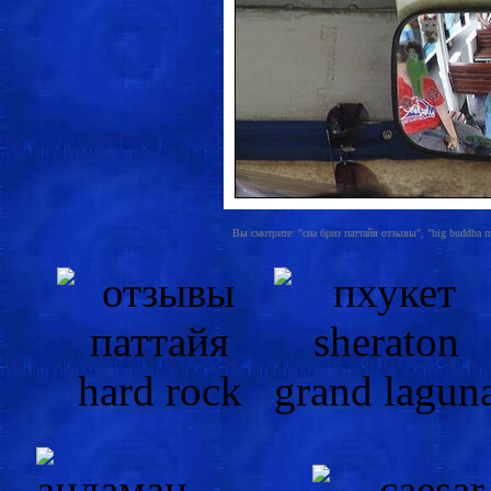
Вы смотрите: "сиа бриз паттайя отзывы", "big buddha пх