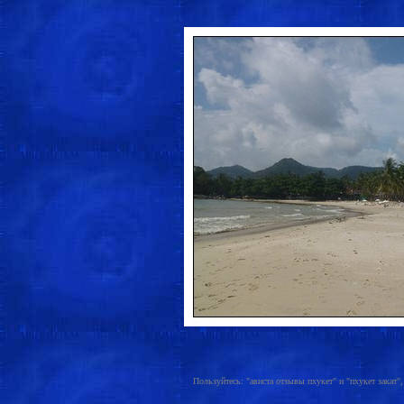
Пользуйтесь: "ависта отзывы пхукет" и "пхукет закат",