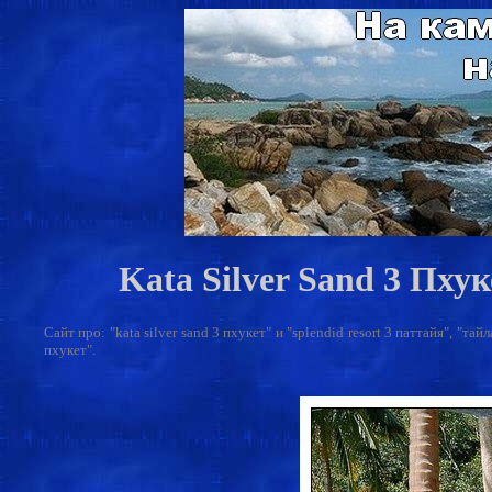
Kata Silver Sand 3 Пху
Сайт про: "kata silver sand 3 пхукет" и "splendid resort 3 паттайя", "т
пхукет".