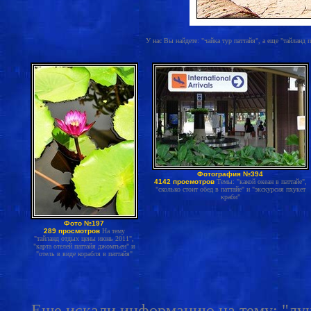
У нас Вы найдете: "чайка тур паттайя", а еще "тайланд 
Фотография №394
4142 просмотров
Темы: "какой океан в паттайе",
"сколько стоит обед в паттайе" и "экскурсия пхукет
краби"
Фото №197
289 просмотров
На тему
"тайланд отдых цены июнь 2011",
"карта отелей паттайя джомтьен" и
"отель в виде корабля в паттайя"
Еще искали информацию на тему: "лучш