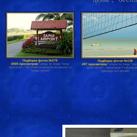
Подборка фоток №278
Подборка фоток №138
3505 просмотров
Галеры по темам "патая
497 просмотров
Галереи по темам "оте
экскурсии", "что стоит посмотреть на пхукете" и
дусит лагуна", "амбассадор 3 тайланд ф
"птицы пхукет"
"равиндра бич паттайя"