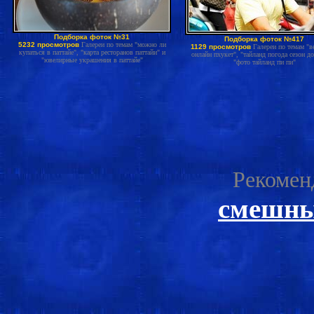
Подборка фоток №31
Подборка фоток №417
5232 просмотров
Галереи по темам "можно ли
1129 просмотров
Галереи по темам "в
купаться в паттайе", "карта ресторанов паттайи" и
онлайн пхукет", "тайланд погода сезон д
"ювелирные украшения в паттайе"
"фото тайланд пи пи"
Рекомен
смешны