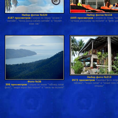
Набор фоток №220
Набор фоток №134
4187 просмотров
Галереи по темам "aiyaree 3
4405 просмотров
Галереи по темам "па
паттайя", "белла вилла кабана паттайя" и "пхукет
"лучшие рестораны на пхукете" и "фото дн
кхао лак"
Набор фото №213
2672 просмотров
Таматика"фото остр
Фото №36
тайланд", "видео патая" и "island view 
306 просмотров
Галереи по темам "тайланд патая
отзывы"
фото", "амари корал бич пхукет" и "связь на пхукете"