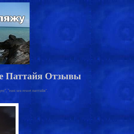
ле Паттайя Отзывы
, "east sea resort паттайя".