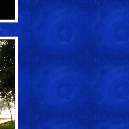
", и т.д.