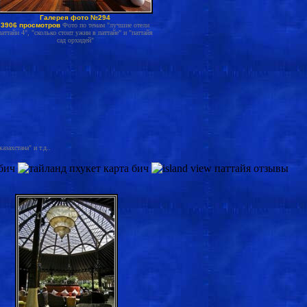
Галерея фото №294
3906 просмотров
Фото по темам "лучшие отели
паттайи 4", "сколько стоит ужин в паттайе" и "паттайя
сад орхидей"
захстана" и т.д..