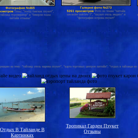
Галерея фото №273
Фотография №465
5261 просмотров
Фото по темам "паттайя
осмотров
Темы: "поезд бангкок пхукет",
sawasdee seaview 3", "пхукет отель индиго" и
тайланд туроператор" и "беверли плаза
"фотографии острова пхукет"
паттайя отзывы"
мацию на тему: "тайланд отель марина пхукет", "карта торговых центров паттайи", "отдых в тайланде из ка
Тропикал Гарден Пхукет
Отдых В Тайланде В
Отзывы
Картинках