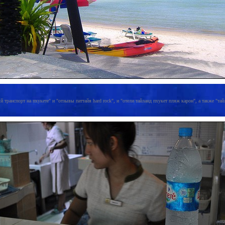
 транспорт на пхукете" и "отзывы паттайя hard rock", и "отели тайланд пхукет пляж карон", а также "тайл