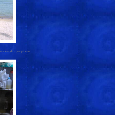
анд паттайя аэропорт" и тп.