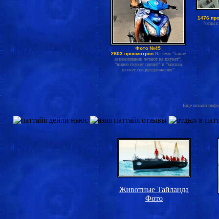
1476 пр
"отдых 
Фото №45
2603 просмотров
На тему "какие
авиакомпании летают на пхукет",
"видео пхукет патонг" и "москва
пхукет спецпредложения"
Еще искали инфор
Животные Тайланда
Фото