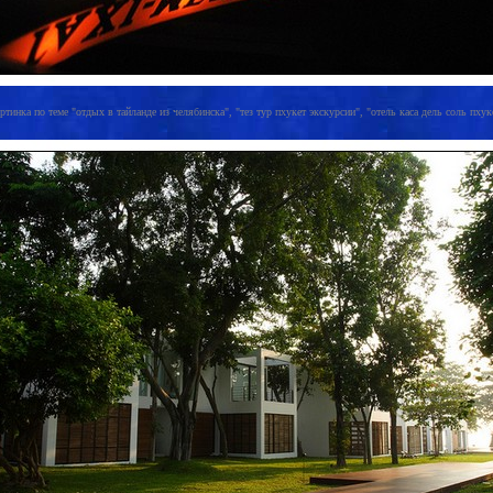
ртинка по теме "отдых в тайланде из челябинска", "тез тур пхукет экскурсии", "отель каса дель соль пхукет