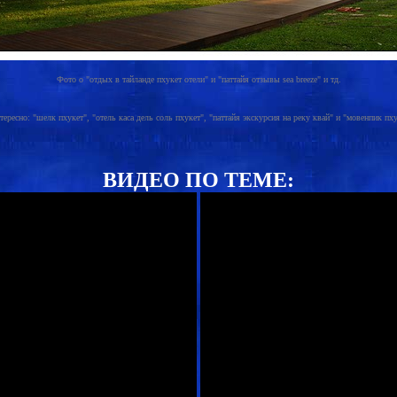
Фото о "отдых в тайланде пхукет отели" и "паттайя отзывы sea breeze" и тд.
тересно: "шелк пхукет", "отель каса дель соль пхукет", "паттайя экскурсия на реку квай" и "мовенпик пх
ВИДЕО ПО ТЕМЕ: