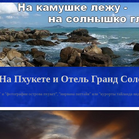
 На Пхукете и Отель Гранд Со
 и "фотографии острова пхукет", "нирвана паттайя" или "курорты тайланда видео"